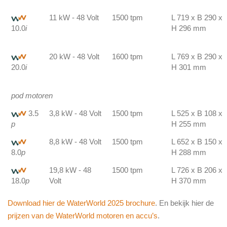
11 kW - 48 Volt
1500 tpm
L 719 x B 290 x
10.0
i
H 296 mm
20 kW - 48 Volt
1600 tpm
L 769 x B 290 x
20.0
i
H 301 mm
pod motoren
3.5
3,8 kW - 48 Volt
1500 tpm
L 525 x B 108 x
p
H 255 mm
8,8 kW - 48 Volt
1500 tpm
L 652 x B 150 x
8.0
p
H 288 mm
19,8 kW - 48
1500 tpm
L 726 x B 206 x
18.0
p
Volt
H 370 mm
Download hier de WaterWorld 2025 brochure
. En bekijk hier de
prijzen van de WaterWorld motoren en accu’s
.