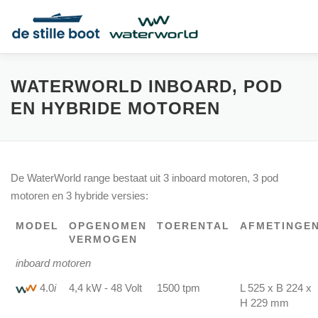
Ga
naar
de
inhoud
AANDRIJVINGEN
HYBRIDE
DEALERS
CONTAC
WATERWORLD INBOARD, POD
EN HYBRIDE MOTOREN
VRIJBLIJVENDE PRIJSOPGAVE
HANDLEIDINGEN
De WaterWorld range bestaat uit 3 inboard motoren, 3 pod
motoren en 3 hybride versies:
MODEL
OPGENOMEN
TOERENTAL
AFMETINGE
VERMOGEN
inboard motoren
4.0
i
4,4 kW - 48 Volt
1500 tpm
L 525 x B 224 x
H 229 mm