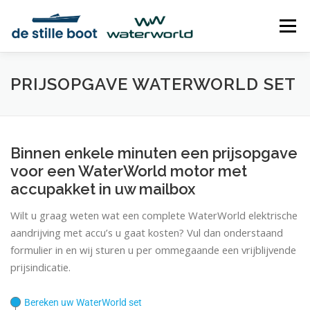
Ga
naar
Menu
de
inhoud
AANDRIJVINGEN
HYBRIDE
DEALERS
PRIJSOPGAVE WATERWORLD SET
CONTACT
VRIJBLIJVENDE PRIJSOPGAVE
Binnen enkele minuten een prijsopgave
voor een WaterWorld motor met
HANDLEIDINGEN
accupakket in uw mailbox
Wilt u graag weten wat een complete WaterWorld elektrische
aandrijving met accu’s u gaat kosten? Vul dan onderstaand
formulier in en wij sturen u per ommegaande een vrijblijvende
prijsindicatie.
Bereken uw WaterWorld set