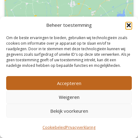
Beheer toestemming
Klik om marketing cookies te accepteren
en deze inhoud in te schakelen
Om de beste ervaringen te bieden, gebruiken wij technologieën zoals
cookies om informatie over je apparaat op te slaan en/of te
raadplegen. Door in te stemmen met deze technologieën kunnen wij
gegevens zoals surfgedrag of unieke ID's op deze site verwerken. Als je
geen toestemming geeft of uw toestemming intrekt, kan dit een
nadelige invloed hebben op bepaalde functies en mogelijkheden.
Accepteren
Copyright © 2026 De Stille Boot distributeur WaterWorld
Weigeren
elektromotoren en lithium accu's |
Privacyverklaring
|
Cookiebeleid
Bekijk voorkeuren
Cookiebeleid
Privacyverklaring