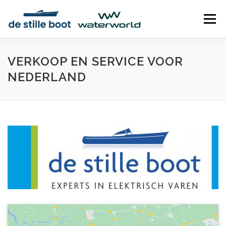
Ga
naar
Menu
de
inhoud
AANDRIJVINGEN
HYBRIDE
DEALERS
VERKOOP EN SERVICE VOOR
NEDERLAND
CONTACT
VRIJBLIJVENDE PRIJSOPGAVE
HANDLEIDINGEN