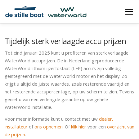
Ga
naar
Menu
de
inhoud
AANDRIJVINGEN
HYBRIDE
DEALERS
Tijdelijk sterk verlaagde accu prijzen
Tot eind januari 2025 kunt u profiteren van sterk verlaagde
CONTACT
VRIJBLIJVENDE PRIJSOPGAVE
WaterWorld accuprijzen. De in Nederland geproduceerde
WaterWorld lithium ijzerfosfaat (LFP) accu’s zijn volledig
geïntegreerd met de WaterWorld motor en het display. Zo
HANDLEIDINGEN
krijgt u altijd de juiste waardes, zoals resterende vaartijd en
het resterende accupercentage, op uw scherm te zien. Tevens
geniet u van een verlengde garantie op uw gehele
WaterWorld installatie.
Voor meer informatie kunt u contact met uw
dealer,
installateur
of
ons opnemen
. Of
klik hier
voor een
overzicht van
de prijzen
.