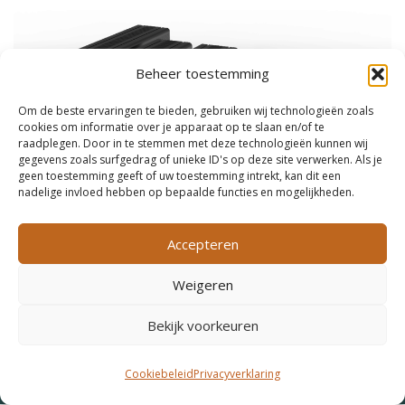
Beheer toestemming
Om de beste ervaringen te bieden, gebruiken wij technologieën zoals
cookies om informatie over je apparaat op te slaan en/of te
raadplegen. Door in te stemmen met deze technologieën kunnen wij
gegevens zoals surfgedrag of unieke ID's op deze site verwerken. Als je
geen toestemming geeft of uw toestemming intrekt, kan dit een
nadelige invloed hebben op bepaalde functies en mogelijkheden.
Accepteren
Weigeren
Copyright © 2026 De Stille Boot distributeur WaterWorld
Bekijk voorkeuren
elektromotoren en lithium accu's |
Privacyverklaring
|
Cookiebeleid
Cookiebeleid
Privacyverklaring